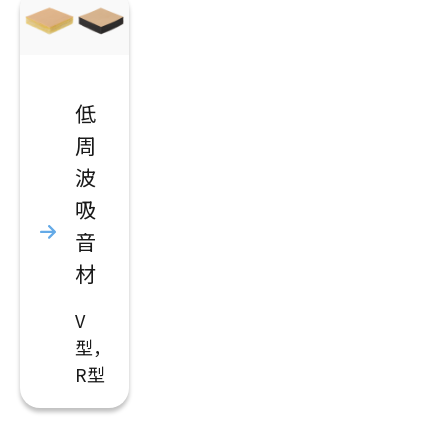
低
周
波
吸
音
材
V
型，
R型