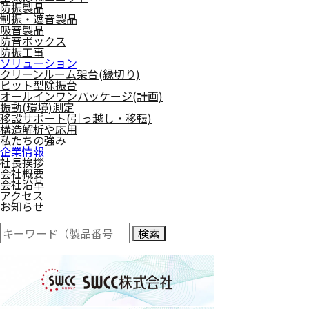
防振製品
制振・遮音製品
吸音製品
防音ボックス
防振工事
ソリューション
クリーンルーム架台(縁切り)
ピット型除振台
オールインワンパッケージ(計画)
振動(環境)測定
移設サポート(引っ越し・移転)
構造解析や応用
私たちの強み
企業情報
社長挨拶
会社概要
会社沿革
アクセス
お知らせ
検索