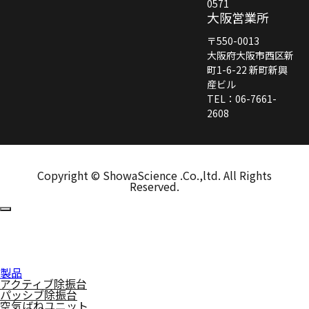
0571
大阪営業所
〒550-0013
大阪府大阪市西区新
町1-6-22 新町新興
産ビル
TEL：06-7661-
2608
Copyright © ShowaScience .Co.,ltd. All Rights
Reserved.
製品
アクティブ除振台
パッシブ除振台
空気ばねユニット