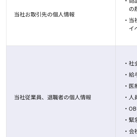
商
の
当社お取引先の個人情報
当
イ
社
給
医
当社従業員、退職者の個人情報
人
O
緊
会