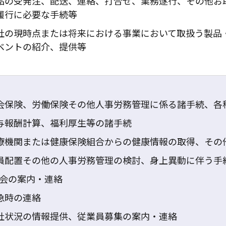
品の受発注、配送、連絡、打合せ、業務遂行、その他お
履行に必要な手続等
社の現時点または将来における事業において取扱う製品
ベントの紹介、提供等
会保険、労働保険その他人事労務管理に係る諸手続、各
与報酬計算、福利厚生等の諸手続
療機関または健康保険組合からの健康情報の取得、その
員配置その他の人事労務管理の検討、身上異動に伴う手
B会の案内・連絡
急時の連絡
社状況の情報提供、従業員募集の案内・連絡