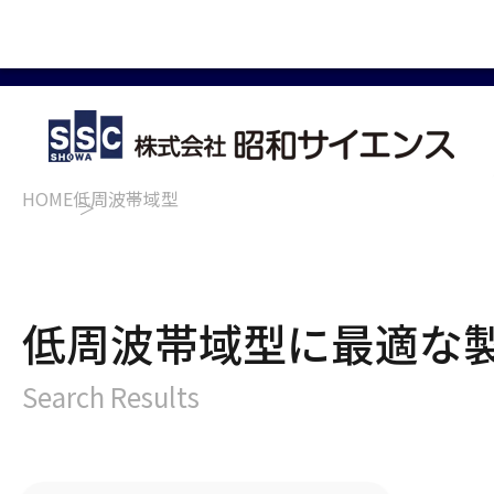
HOME
低周波帯域型
低周波帯域型に最適な
Search Results