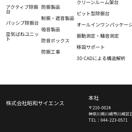
クリーンルーム架台
アクティブ除振
防振製品
台
ピット型除振台
制振・遮音製品
パッシブ除振台
オールインワンパッケー
吸音製品
空気ばねユニッ
振動測定・騒音測定
ト
防音ボックス
移設サポート
防振工事
3D CADによる構造解析
本社
株式会社昭和サイエンス
〒210-0024
神奈川県川崎市川崎区日進
TEL：044-223-0571