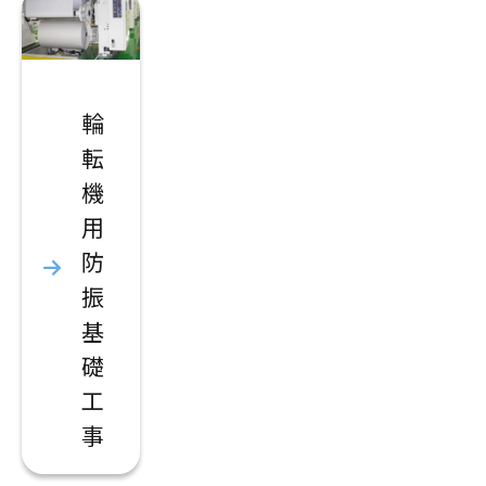
輪
転
機
用
防
振
基
礎
工
事