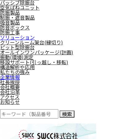
パッシブ除振台
空気ばねユニット
防振製品
制振・遮音製品
吸音製品
防音ボックス
防振工事
ソリューション
クリーンルーム架台(縁切り)
ピット型除振台
オールインワンパッケージ(計画)
振動(環境)測定
移設サポート(引っ越し・移転)
構造解析や応用
私たちの強み
企業情報
社長挨拶
会社概要
会社沿革
アクセス
お知らせ
検索