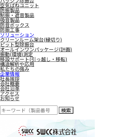
パッシブ除振台
空気ばねユニット
防振製品
制振・遮音製品
吸音製品
防音ボックス
防振工事
ソリューション
クリーンルーム架台(縁切り)
ピット型除振台
オールインワンパッケージ(計画)
振動(環境)測定
移設サポート(引っ越し・移転)
構造解析や応用
私たちの強み
企業情報
社長挨拶
会社概要
会社沿革
アクセス
お知らせ
検索