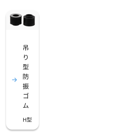
吊
り
型
防
振
ゴ
ム
H型