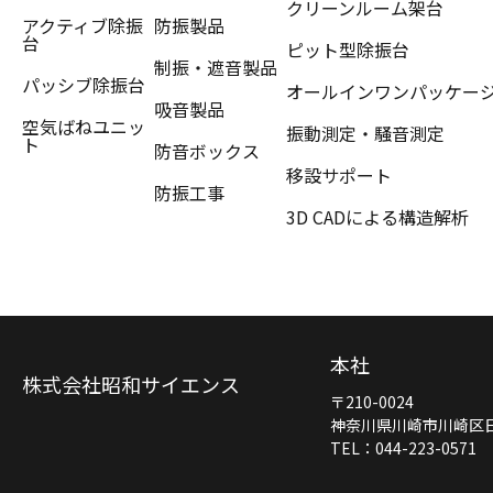
クリーンルーム架台
アクティブ除振
防振製品
台
ピット型除振台
制振・遮音製品
パッシブ除振台
オールインワンパッケー
吸音製品
空気ばねユニッ
振動測定・騒音測定
ト
防音ボックス
移設サポート
防振工事
3D CADによる構造解析
本社
株式会社昭和サイエンス
〒210-0024
神奈川県川崎市川崎区日進
TEL：044-223-0571