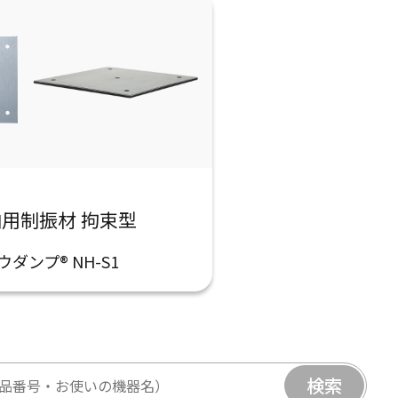
用制振材 拘束型
ウダンプ® NH-S1
検索