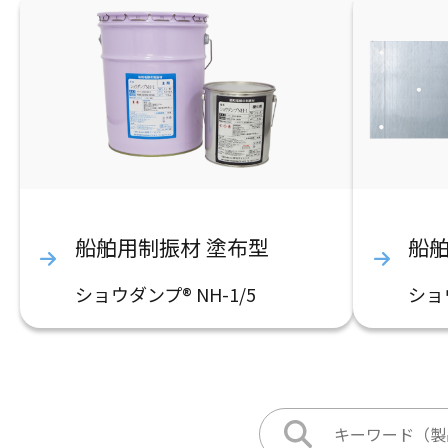
船舶用制振材 塗布型
船舶
ショウダンプ® NH-1/5
ショ