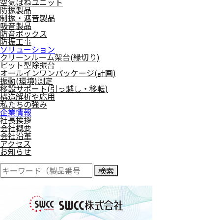
空気ばねユニット
防振製品
制振・遮音製品
吸音製品
防音ボックス
防振工事
ソリューション
クリーンルーム架台(縁切り)
ピット型除振台
オールインワンパッケージ(計画)
振動(環境)測定
移設サポート(引っ越し・移転)
構造解析や応用
私たちの強み
企業情報
社長挨拶
会社概要
会社沿革
アクセス
お知らせ
検索