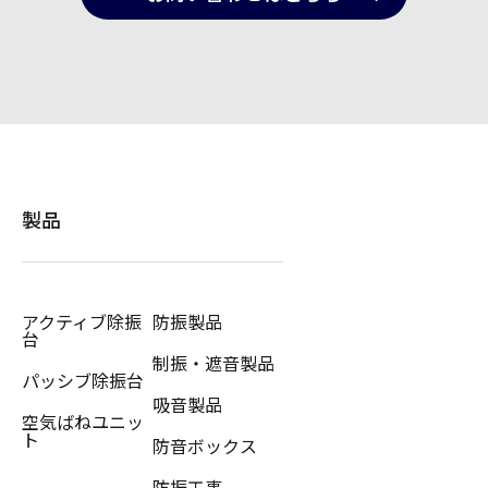
製品
アクティブ除振
防振製品
台
制振・遮音製品
パッシブ除振台
吸音製品
空気ばねユニッ
ト
防音ボックス
防振工事