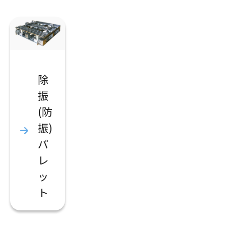
除
振
(防
振)
パ
レ
ッ
ト