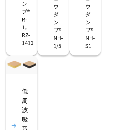
ン
ウ
ウ
プ®
ダ
ダ
R-
ン
ン
1，
プ®
プ®
RZ-
NH-
NH-
1410
1/5
S1
低
周
波
吸
音