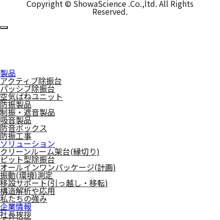
Copyright © ShowaScience .Co.,ltd. All Rights
Reserved.
製品
アクティブ除振台
パッシブ除振台
空気ばねユニット
防振製品
制振・遮音製品
吸音製品
防音ボックス
防振工事
ソリューション
クリーンルーム架台(縁切り)
ピット型除振台
オールインワンパッケージ(計画)
振動(環境)測定
移設サポート(引っ越し・移転)
構造解析や応用
私たちの強み
企業情報
社長挨拶