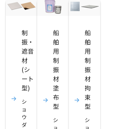
制
船
船
振・
舶
舶
遮音
用
用
材
制
制
(シ
振
振
ート
材
材
型)
塗
拘
布
束
シ
型
型
ョ
ウ
シ
シ
ダ
ョ
ョ