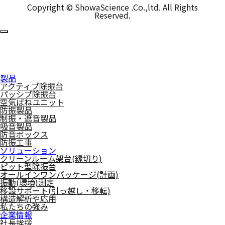
Copyright © ShowaScience .Co.,ltd. All Rights
Reserved.
製品
アクティブ除振台
パッシブ除振台
空気ばねユニット
防振製品
制振・遮音製品
吸音製品
防音ボックス
防振工事
ソリューション
クリーンルーム架台(縁切り)
ピット型除振台
オールインワンパッケージ(計画)
振動(環境)測定
移設サポート(引っ越し・移転)
構造解析や応用
私たちの強み
企業情報
社長挨拶