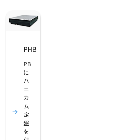
PHB
PB
に
ハ
ニ
カ
ム
定
盤
を
付