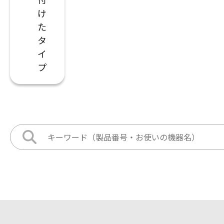
け
た
タ
イ
プ