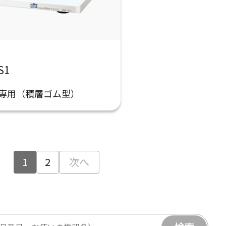
S1
専用（積層ゴム型）
1
2
次へ