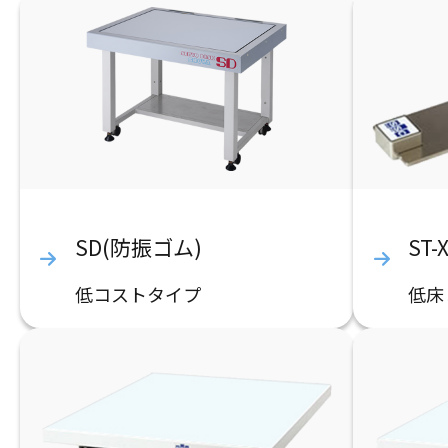
SD(防振ゴム)
ST
低コストタイプ
低床