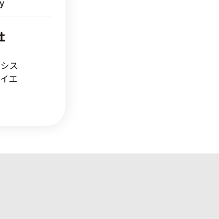
y
スシス
サイエ