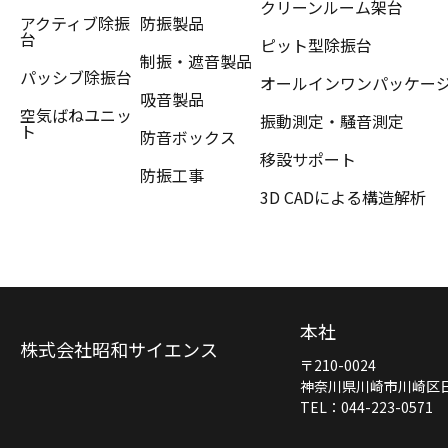
クリーンルーム架台
アクティブ除振
防振製品
台
ピット型除振台
制振・遮音製品
パッシブ除振台
オールインワンパッケー
吸音製品
空気ばねユニッ
振動測定・騒音測定
ト
防音ボックス
移設サポート
防振工事
3D CADによる構造解析
本社
株式会社昭和サイエンス
〒210-0024
神奈川県川崎市川崎区日進
TEL：044-223-0571