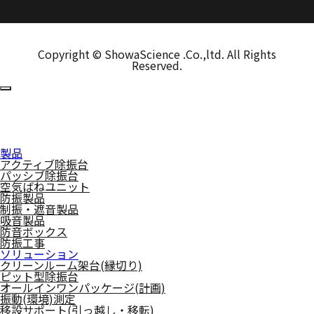
Copyright © ShowaScience .Co.,ltd. All Rights
Reserved.
製品
アクティブ除振台
パッシブ除振台
空気ばねユニット
防振製品
制振・遮音製品
吸音製品
防音ボックス
防振工事
ソリューション
クリーンルーム架台(縁切り)
ピット型除振台
オールインワンパッケージ(計画)
振動(環境)測定
移設サポート(引っ越し・移転)