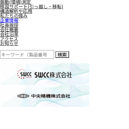
振動(環境)測定
移設サポート(引っ越し・移転)
構造解析や応用
私たちの強み
企業情報
社長挨拶
会社概要
会社沿革
アクセス
お知らせ
検索