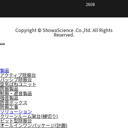
2608
Copyright © ShowaScience .Co.,ltd. All Rights
Reserved.
製品
アクティブ除振台
パッシブ除振台
空気ばねユニット
防振製品
制振・遮音製品
吸音製品
防音ボックス
防振工事
ソリューション
クリーンルーム架台(縁切り)
ピット型除振台
オールインワンパッケージ(計画)