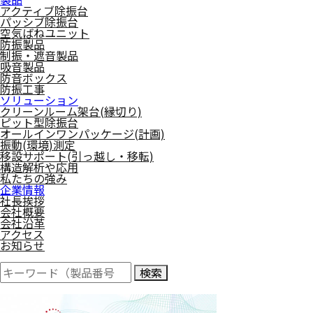
アクティブ除振台
パッシブ除振台
空気ばねユニット
防振製品
制振・遮音製品
吸音製品
防音ボックス
防振工事
ソリューション
クリーンルーム架台(縁切り)
ピット型除振台
オールインワンパッケージ(計画)
振動(環境)測定
移設サポート(引っ越し・移転)
構造解析や応用
私たちの強み
企業情報
社長挨拶
会社概要
会社沿革
アクセス
お知らせ
検索