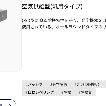
空気供給型(汎用タイプ)
OSD型に迫る除振特性を誇り、光学機器を
使用されている、オールラウンドタイプの
#パッシブ
#光学実験
#定盤型除振台
#自動レベリング
#除振
#除振台
P