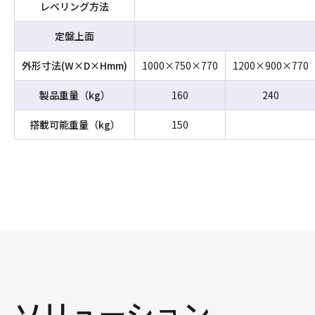
レベリング方法
定盤上面
外形寸法(W×D×Hmm)
1000×750×770
1200×900×770
製品重量（kg）
160
240
搭載可能重量（kg）
150
ソリューション