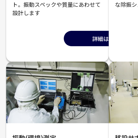
ト。振動スペックや質量にあわせて
な除振シ
設計します
詳細はこちら
振動(環境)測定
移設サ