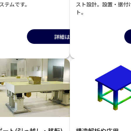
ステムです。
スト設計。設置・据付
ト。
詳細はこちら
ポート(引っ越し・移転)
構造解析や応用