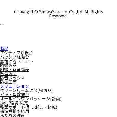
Copyright © ShowaScience .Co.,ltd. All Rights
Reserved.
製品
アクティブ除振台
パッシブ除振台
空気ばねユニット
防振製品
制振・遮音製品
吸音製品
防音ボックス
防振工事
ソリューション
クリーンルーム架台(縁切り)
ピット型除振台
オールインワンパッケージ(計画)
振動(環境)測定
移設サポート(引っ越し・移転)
構造解析や応用
私たちの強み