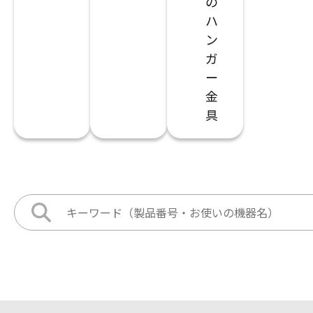
の
ハ
ン
ガ
ー
金
具