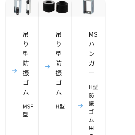
吊
吊
MS
り
り
ハ
型
型
ン
防
防
ガ
振
振
ー
ゴ
ゴ
H型
ム
ム
防
振
MSF
H型
ゴ
型
ム
用