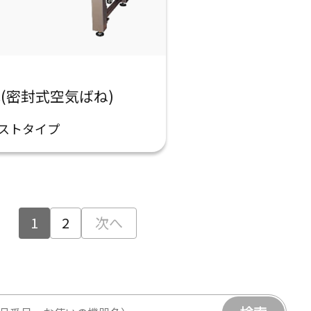
C(密封式空気ばね)
ストタイプ
1
2
次へ