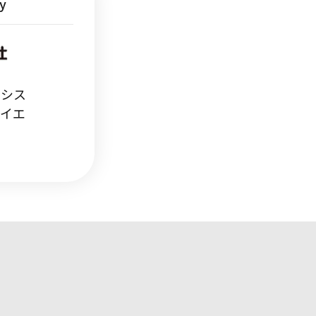
y
スシス
サイエ