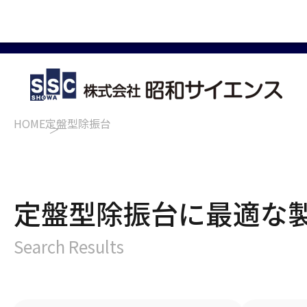
HOME
定盤型除振台
定盤型除振台に最適な
Search Results