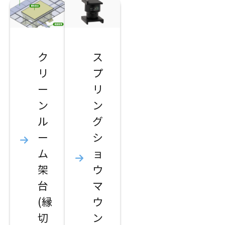
ク
ス
リ
プ
ー
リ
ン
ン
ル
グ
ー
シ
ム
ョ
架
ウ
台
マ
(縁
ウ
切
ン