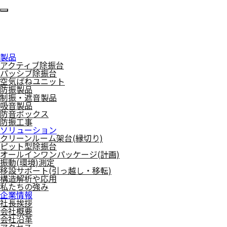
製品
アクティブ除振台
パッシブ除振台
空気ばねユニット
防振製品
制振・遮音製品
吸音製品
防音ボックス
防振工事
ソリューション
クリーンルーム架台(縁切り)
ピット型除振台
オールインワンパッケージ(計画)
振動(環境)測定
移設サポート(引っ越し・移転)
構造解析や応用
私たちの強み
企業情報
社長挨拶
会社概要
会社沿革
アクセス