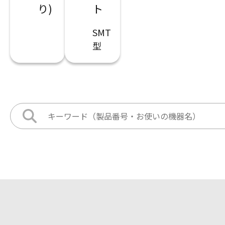
り)
ト
SMT
型