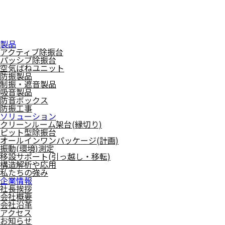
製品
アクティブ除振台
パッシブ除振台
空気ばねユニット
防振製品
制振・遮音製品
吸音製品
防音ボックス
防振工事
ソリューション
クリーンルーム架台(縁切り)
ピット型除振台
オールインワンパッケージ(計画)
振動(環境)測定
移設サポート(引っ越し・移転)
構造解析や応用
私たちの強み
企業情報
社長挨拶
会社概要
会社沿革
アクセス
お知らせ