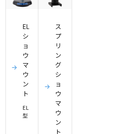
EL
ス
シ
プ
ョ
リ
ウ
ン
マ
グ
ウ
シ
ン
ョ
ト
ウ
マ
EL
ウ
型
ン
ト