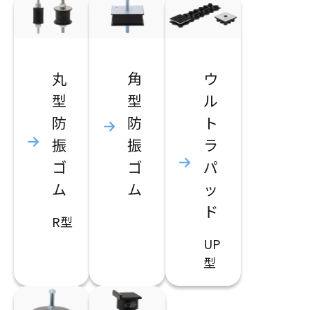
丸
角
ウ
型
型
ル
防
防
ト
振
振
ラ
ゴ
ゴ
パ
ム
ム
ッ
ド
R型
UP
型