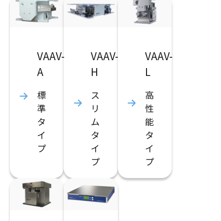
VAAV-
VAAV-
VAAV-
A
H
L
標
ス
高
準
リ
性
タ
ム
能
イ
タ
タ
プ
イ
イ
プ
プ