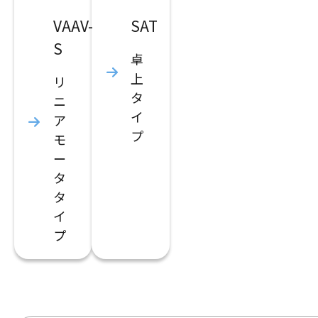
VAAV-
SAT
S
卓
上
リ
タ
ニ
イ
ア
プ
モ
ー
タ
タ
イ
プ