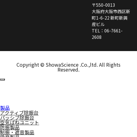
〒550-0013
大阪府大阪市西区新
町1-6-22 新町新興
産ビル
TEL：06-7661-
2608
Copyright © ShowaScience .Co.,ltd. All Rights
Reserved.
製品
アクティブ除振台
パッシブ除振台
空気ばねユニット
防振製品
制振・遮音製品