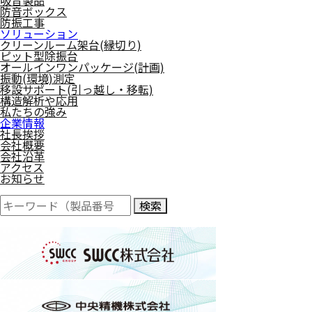
吸音製品
防音ボックス
防振工事
ソリューション
クリーンルーム架台(縁切り)
ピット型除振台
オールインワンパッケージ(計画)
振動(環境)測定
移設サポート(引っ越し・移転)
構造解析や応用
私たちの強み
企業情報
社長挨拶
会社概要
会社沿革
アクセス
お知らせ
検索