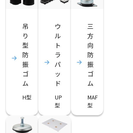
吊
ウ
三
り
ル
方
型
ト
向
防
ラ
防
振
パ
振
ゴ
ッ
ゴ
ム
ド
ム
H型
UP
MAF
型
型