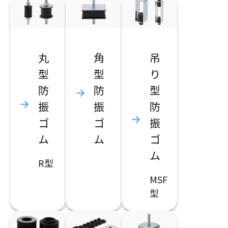
丸
角
吊
型
型
り
防
防
型
振
振
防
ゴ
ゴ
振
ム
ム
ゴ
ム
R型
MSF
型