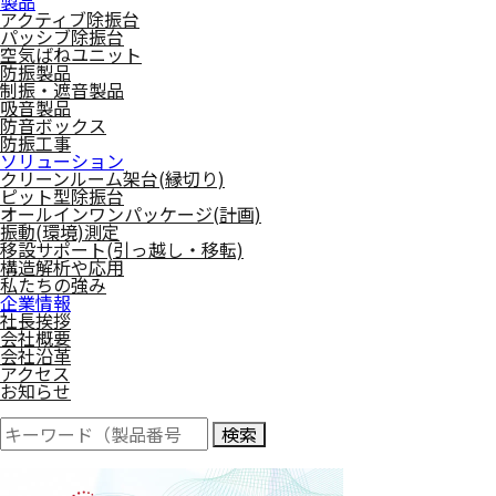
製品
アクティブ除振台
パッシブ除振台
空気ばねユニット
防振製品
制振・遮音製品
吸音製品
防音ボックス
防振工事
ソリューション
クリーンルーム架台(縁切り)
ピット型除振台
オールインワンパッケージ(計画)
振動(環境)測定
移設サポート(引っ越し・移転)
構造解析や応用
私たちの強み
企業情報
社長挨拶
会社概要
会社沿革
アクセス
お知らせ
検索