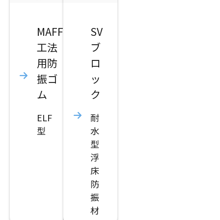
MAFF
SV
工法
ブ
用防
ロ
振ゴ
ッ
ム
ク
ELF
耐
型
水
型
浮
床
防
振
材