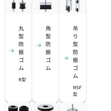
丸
角
吊
型
型
り
防
防
型
振
振
防
ゴ
ゴ
振
ム
ム
ゴ
ム
R型
MSF
型