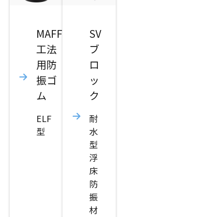
MAFF
SV
工法
ブ
用防
ロ
振ゴ
ッ
ム
ク
ELF
耐
型
水
型
浮
床
防
振
材