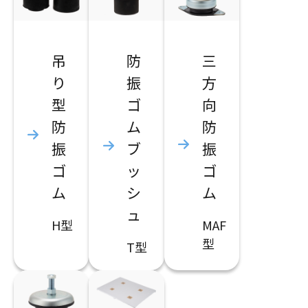
吊
防
三
り
振
方
型
ゴ
向
防
ム
防
振
ブ
振
ゴ
ッ
ゴ
ム
シ
ム
ュ
H型
MAF
型
T型