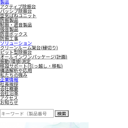
製品
アクティブ除振台
パッシブ除振台
空気ばねユニット
防振製品
制振・遮音製品
吸音製品
防音ボックス
防振工事
ソリューション
クリーンルーム架台(縁切り)
ピット型除振台
オールインワンパッケージ(計画)
振動(環境)測定
移設サポート(引っ越し・移転)
構造解析や応用
私たちの強み
企業情報
社長挨拶
会社概要
会社沿革
アクセス
お知らせ
検索